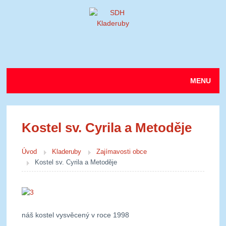
MENU
Úvod
Kostel sv. Cyrila a Metoděje
O nás
Aktuality
Úvod
Kladeruby
Zajímavosti obce
Kostel sv. Cyrila a Metoděje
Fotogalerie
Výjezdová jednotka
náš kostel vysvěcený v roce 1998
Kladeruby